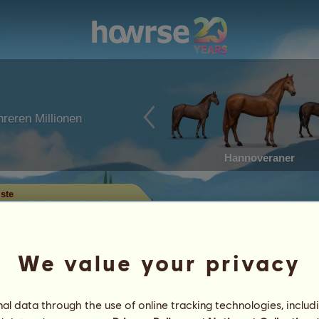
reren Millionen
Hannoveraner
iste
e
u Dir einen Überblick über die
er Disziplin verschaffen. In der
We value your privacy
Abzeichen auch die Pferde, die das
und nur die Pferde mit einer
l data through the use of online tracking technologies, includ
t.