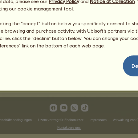
l data, please see our
Privacy Policy
and
Notice at Collection
.
ting our
cookie management tool.
Westernwettbewerbe
licking the “accept” button below you specifically consent to s
Siege beim Trabrennen
me browsing and purchase activity, with Ubisoft’s partners via t
ecline, click the “decline” button below. You can change your c
zuzeigen.
Es gibt in dieser Rangliste ni
eferences” link on the bottom of each web page.
Siege im Cross
zuzeigen.
Es gibt in dieser Rangliste ni
De
iege bei der Dressur
Es gibt in dieser Rangliste nichts anzuzeigen.
eschäftsbedingungen
Lizenzvertrag für Endbenutzer
Impressum
Verwaltung von 
Kontaktiere uns