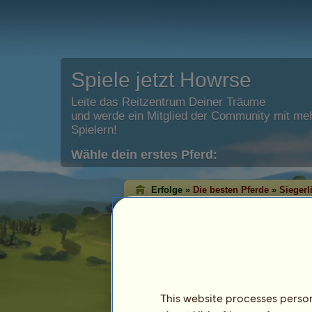
Spiele jetzt Howrse
Leite das Reitzentrum Deiner Träume
und werde ein Mitglied der Community mit meh
Spielern!
Wähle dein erstes Pferd:
Erfolge »
Die besten Pferde
»
Siegerl
Dressur-Erfolgslist
Mit der Erfolgsliste der Pferde kannst D
Pferde mit den meisten Abzeichen in jed
Regel sind die Pferde mit den meisten 
höchste Niveau erreicht haben!
Diese Rangliste wird jede Nacht aktualisiert 
This website processes persona
bedeutenden Erfolgsliste werden gespeicher
Letzte Aktualisierung am 6. August 2026.