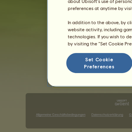
about Ubisoft's use of persona
preferences at anytime by visi
Die klassischen Wettbewerbe
Die 
In addition to the above, by c
Siege beim Galopprennen
website activity, including ga
technologies. If you wish to d
Es gibt in dieser Rangliste nichts an
by visiting the “Set Cookie Pr
Siege im Springturnier
Es gibt in dieser Rangliste nichts an
Set Cookie
Preferences
S
Allgemeine Geschäftsbedingungen
Datenschutzerklärung
G