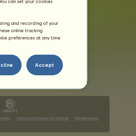
 You can set your cookies
haring and recording of your
hese online tracking
ookie preferences at any time
chts anzuzeigen.
chts anzuzeigen.
cline
Accept
Cookies
Datenschutzhinweise zur Werbung
Verhaltenskodex