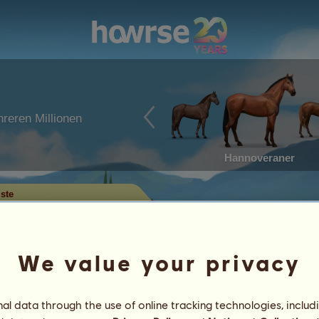
reren Millionen
Hannoveraner
iste
e
u Dir einen Überblick über die
er Disziplin verschaffen. In der
We value your privacy
Abzeichen auch die Pferde, die das
und nur die Pferde mit einer
l data through the use of online tracking technologies, includ
t.