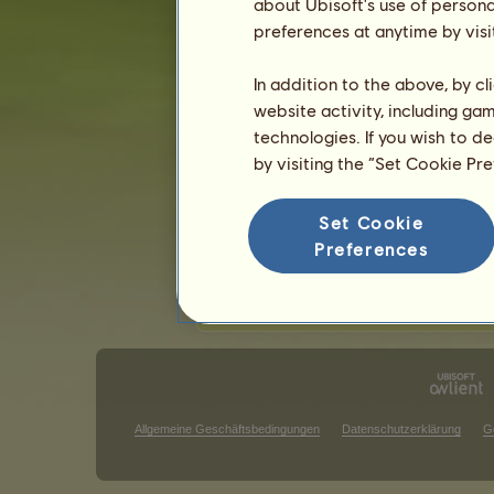
about Ubisoft's use of persona
preferences at anytime by visi
Die klassischen Wettbewerbe
Die 
In addition to the above, by c
Siege beim Galopprennen
website activity, including ga
technologies. If you wish to d
Es gibt in dieser Rangliste nichts an
by visiting the “Set Cookie Pr
Siege im Springturnier
Es gibt in dieser Rangliste nichts an
Set Cookie
Preferences
S
Allgemeine Geschäftsbedingungen
Datenschutzerklärung
G