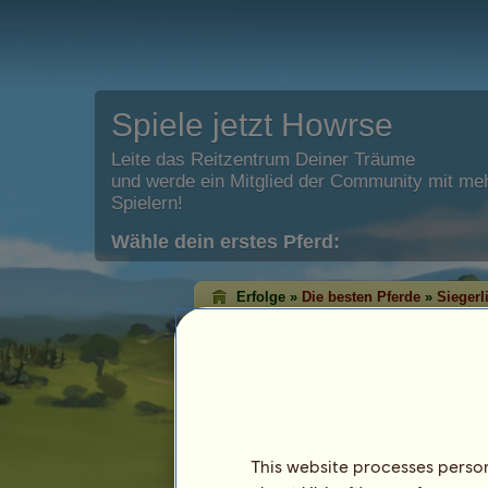
Spiele jetzt Howrse
Leite das Reitzentrum Deiner Träume
und werde ein Mitglied der Community mit meh
Spielern!
Wähle dein erstes Pferd:
Erfolge »
Die besten Pferde
»
Siegerl
Dressur-Erfolgslist
Mit der Erfolgsliste der Pferde kannst D
Pferde mit den meisten Abzeichen in jed
Regel sind die Pferde mit den meisten 
höchste Niveau erreicht haben!
Diese Rangliste wird jede Nacht aktualisiert 
This website processes persona
bedeutenden Erfolgsliste werden gespeicher
Letzte Aktualisierung am 6. August 2026.