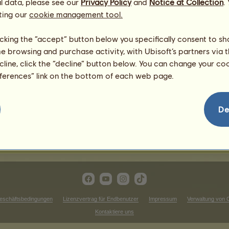
l data, please see our
Privacy Policy
and
Notice at Collection
.
ting our
cookie management tool.
Westernwettbewerbe
licking the “accept” button below you specifically consent to s
Siege beim Trabrennen
me browsing and purchase activity, with Ubisoft’s partners via t
ecline, click the “decline” button below. You can change your c
zuzeigen.
Es gibt in dieser Rangliste ni
eferences” link on the bottom of each web page.
Siege im Cross
zuzeigen.
Es gibt in dieser Rangliste ni
De
iege bei der Dressur
Es gibt in dieser Rangliste nichts anzuzeigen.
eschäftsbedingungen
Lizenzvertrag für Endbenutzer
Impressum
Verwaltung von 
Kontaktiere uns