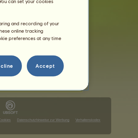
 You can set your cookies
haring and recording of your
hese online tracking
ookie preferences at any time
chts anzuzeigen.
chts anzuzeigen.
cline
Accept
Cookies
Datenschutzhinweise zur Werbung
Verhaltenskodex