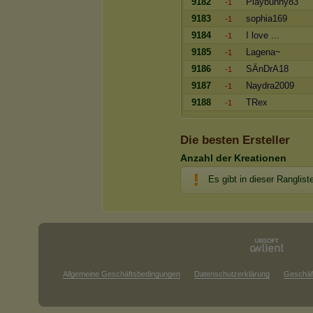
9182
Playbunny83
-1
9183
sophia169
-1
9184
I love ...
-1
9185
Lagena~
-1
9186
SÄnDrA18
-1
9187
Naydra2009
-1
9188
TRex
-1
Die besten Ersteller
Anzahl der Kreationen
Es gibt in dieser Ranglist
Allgemeine Geschäftsbedingungen
Datenschutzerklärung
Geschäf