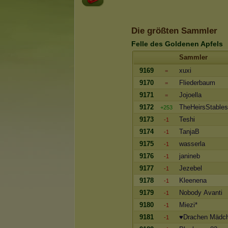
Die größten Sammler
Felle des Goldenen Apfels
Sammler
9169
xuxi
=
9170
Fliederbaum
=
9171
Jojoella
=
9172
TheHeirsStables
+253
9173
Teshi
-1
9174
TanjaB
-1
9175
wasserla
-1
9176
janineb
-1
9177
Jezebel
-1
9178
Kleenena
-1
9179
Nobody Avanti
-1
9180
Miezi*
-1
9181
♥Drachen Mädc
-1