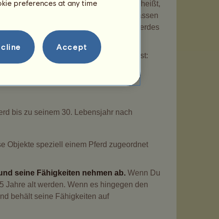
ookie preferences at any time
rt es nicht automatisch über Nacht. Das heißt,
 Wenn Du es vor dem nächsten Tag altern lassen
indest Du welche beim Wecken Deines Pferdes
Du mit Pässen
Alterungspunkte kaufen
.
cline
Accept
en Du die Alterungsregeln umgehen kannst:
ein Pferd ab 2 Jahren jeden Monat altern
erd bis zu seinem 30. Lebensjahr nach
e Objekte speziell einem Pferd zugeordnet
 und seine Fähigkeiten nehmen ab.
Wenn Du
35 Jahre alt werden. Wenn es hingegen den
und behält seine Fähigkeiten auf