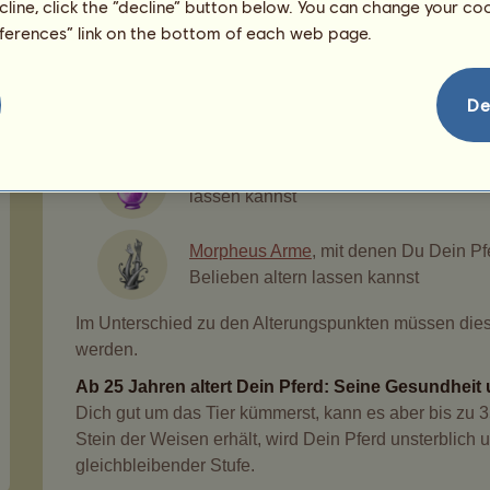
ecline, click the “decline” button below. You can change your c
Wenn Du Dein Pferd nicht schlafen gelassen hast, alte
eferences” link on the bottom of each web page.
wenn Du nicht spielst, altert Dein Pferd auch nicht.
möchtest, brauchst Du Alterungspunkte. Manchmal f
(dies erscheint dann im Verlauf). Ansonsten kannst 
De
Es gibt auf dem Schwarzmarkt zwei Objekte, mit den
Das Wasser der Jugend
, mit dem Du D
lassen kannst
Morpheus Arme
, mit denen Du Dein Pf
Belieben altern lassen kannst
Im Unterschied zu den Alterungspunkten müssen dies
werden.
Ab 25 Jahren altert Dein Pferd: Seine Gesundheit
Dich gut um das Tier kümmerst, kann es aber bis zu 
Stein der Weisen erhält, wird Dein Pferd unsterblich 
gleichbleibender Stufe.