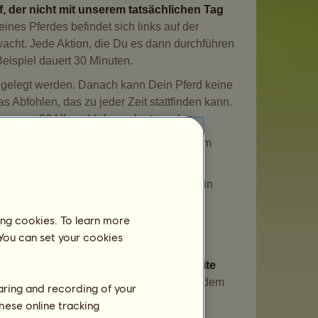
 der nicht mit unserem tatsächlichen Tag
nes Pferdes befindet sich links auf der
wacht. Jede Aktion, die Du es dann durchführen
Beispiel dauert 30 Minuten.
en gelegt werden. Danach kann Dein Pferd keine
 Abfohlen, das zu jeder Zeit stattfinden kann.
stens um 22 Uhr schlafen gelegt werden.
s schlafen lassen. Dazu muss es in einem
ch wenn sie nicht in einem Reitzentrum in
ing cookies. To learn more
 You can set your cookies
zur Stunde der Aktualisierung der Website
er Tag. Die Pferde im Spiel altern bei jedem
haring and recording of your
hese online tracking