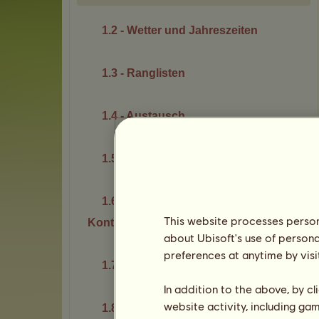
1.2 - Wetter und Jahreszeiten
1.3 - Ranglisten
1.4 - Austausch
1.5 - Sicherheit
1.6 - Gemeinsame
This website processes persona
Kontoverwaltung
about Ubisoft's use of persona
preferences at anytime by visi
1.7 - Pässe
In addition to the above, by c
website activity, including ga
1.8 - Dein Konto