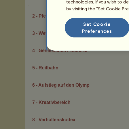
technologies. If you wish to d
by visiting the “Set Cookie Pr
2 - Pferde pflegen
Set Cookie
Preferences
3 - Wettbewerbe
4 - Genetisches Potenzial
5 - Reitbahn
6 - Aufstieg auf den Olymp
7 - Kreativbereich
8 - Verhaltenskodex