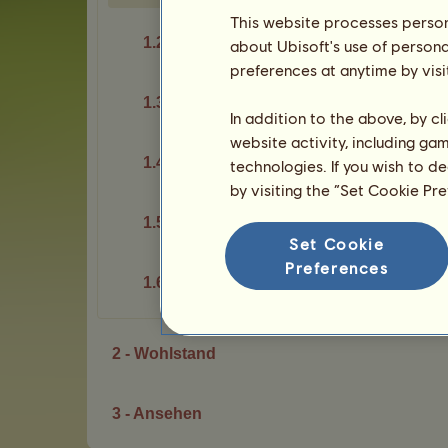
This website processes persona
1.2 - Standort
about Ubisoft's use of persona
preferences at anytime by visi
1.3 - Laden
In addition to the above, by c
website activity, including ga
1.4 - Boxen
technologies. If you wish to d
by visiting the “Set Cookie Pr
1.5 - Wiesen
Set Cookie
Preferences
1.6 - Werkstätten
2 - Wohlstand
3 - Ansehen