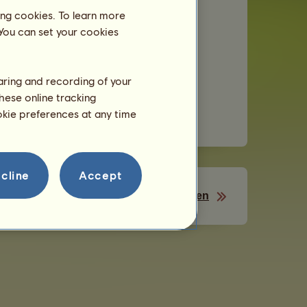
ing cookies. To learn more
 You can set your cookies
e Gegenstände herstellen
haring and recording of your
hese online tracking
hender Züchter
.
ookie preferences at any time
cline
Accept
Seinen Standort wählen