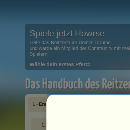
Spiele jetzt Howrse
Leite das Reitzentrum Deiner Träume
und werde ein Mitglied der Community mit meh
Spielern!
Wähle dein erstes Pferd:
Das Handbuch des Reitz
1 - Erstellen und verwalten
1.1 - Allgemeines