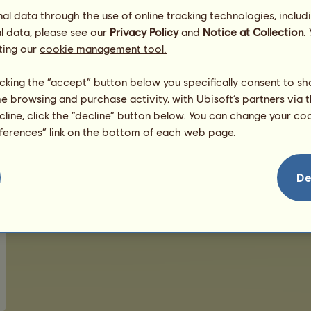
Pensionspferde empfangen
l data through the use of online tracking technologies, includ
Wiesen als Weiden anbieten
l data, please see our
Privacy Policy
and
Notice at Collection
.
Unterschiedliche Produkte anbauen
ting our
cookie management tool.
Für Dein Reitzentrum oder Deine Zucht nützlich
licking the “accept” button below you specifically consent to s
Wettbewerbe erstellen und verwalten
me browsing and purchase activity, with Ubisoft’s partners via t
Zugang erhältst Du durch das Erfüllen der
Ziele ange
ecline, click the “decline” button below. You can change your c
eferences” link on the bottom of each web page.
De